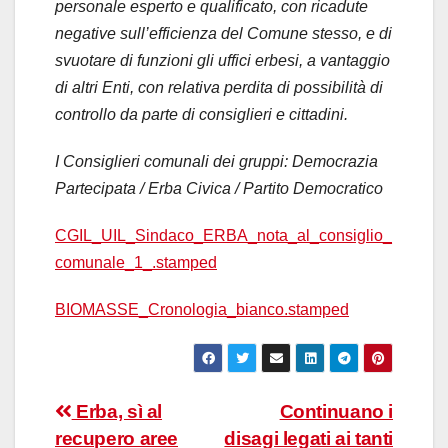
personale esperto e qualificato, con ricadute
negative sull’efficienza del Comune stesso, e di
svuotare di funzioni gli uffici erbesi, a vantaggio
di altri Enti, con relativa perdita di possibilità di
controllo da parte di consiglieri e cittadini.
I Consiglieri comunali dei gruppi: Democrazia
Partecipata /
Erba Civica / Partito Democratico
CGIL_UIL_Sindaco_ERBA_nota_al_consiglio_
comunale_1_.stamped
BIOMASSE_Cronologia_bianco.stamped
Navigazione
Erba, sì al
Continuano i
recupero aree
disagi legati ai tanti