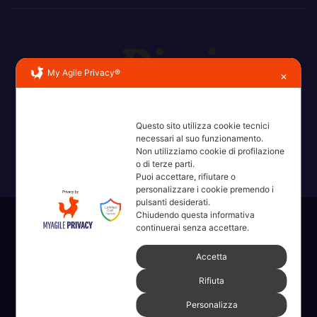
My Agile Privacy®
✕
Erba, Brianza, Lario: raccontate con la serietà di chi non
ricorda la domanda.
Questo sito utilizza cookie tecnici
necessari al suo funzionamento.
Non utilizziamo cookie di profilazione
o di terze parti.
Puoi accettare, rifiutare o
personalizzare i cookie premendo i
pulsanti desiderati.
Chiudendo questa informativa
Sviluppato con orgoglio da WordPress
|
Tema: News Way di
continuerai senza accettare.
Themeansar
.
Accetta
Home
Amministrative 2022 sdc
Articoli
Categorie
Chi Siamo
Rifiuta
Personalizza
Contatti
Erba 2022
Fare, Vedere, Sentire