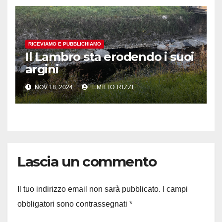
RICEVIAMO E PUBBLICHIAMO
Il Lambro sta erodendo i suoi
argini
NOV 18, 2024
EMILIO RIZZI
Lascia un commento
Il tuo indirizzo email non sarà pubblicato.
I campi
obbligatori sono contrassegnati
*