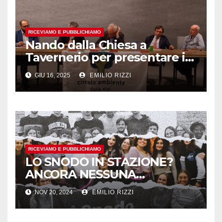
RICEVIAMO E PUBBLICHIAMO
Nando dalla Chiesa a
Tavernerio per presentare il
nuovo libro sulla
GIU 16, 2025
EMILIO RIZZI
‘ndrangheta in Lombardia e
in provincia di Como
RICEVIAMO E PUBBLICHIAMO
LO SNODO IN STAZIONE?
ANCORA NESSUNA
RISPOSTA
NOV 20, 2024
EMILIO RIZZI