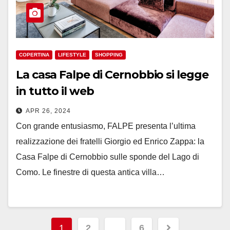
COPERTINA
LIFESTYLE
SHOPPING
La casa Falpe di Cernobbio si legge
in tutto il web
APR 26, 2024
Con grande entusiasmo, FALPE presenta l’ultima
realizzazione dei fratelli Giorgio ed Enrico Zappa: la
Casa Falpe di Cernobbio sulle sponde del Lago di
Como. Le finestre di questa antica villa…
Paginazione
1
2
…
6