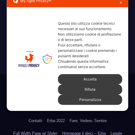
My Agile Privacy®
✕
Questo sito utilizza cookie tecnici
necessari al suo funzionamento.
Erba, Brianza, Lario: raccontate con la serietà di chi non
Non utilizziamo cookie di profilazione
o di terze parti.
ricorda la domanda.
Puoi accettare, rifiutare o
personalizzare i cookie premendo i
pulsanti desiderati.
Chiudendo questa informativa
continuerai senza accettare.
Accetta
Sviluppato con orgoglio da WordPress
|
Tema: News Way di
Rifiuta
Themeansar
.
Personalizza
Home
Amministrative 2022 sdc
Articoli
Categorie
Chi Siamo
Contatti
Erba 2022
Fare, Vedere, Sentire
Full Width Page w/ Slider
Homepage il dieci – Erba
Legale