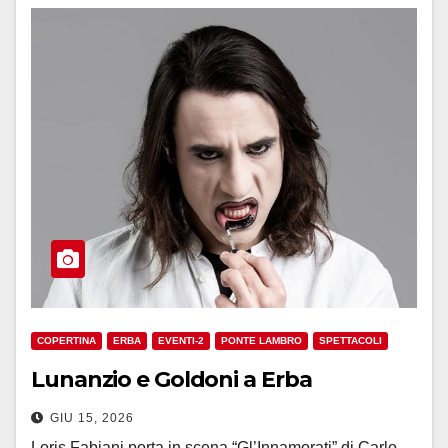
COPERTINA
ERBA
EVENTI-2
PONTE LAMBRO
SPETTACOLI
Lunanzio e Goldoni a Erba
GIU 15, 2026
Loris Fabiani porta in scena “Gl’Innamorati” di Carlo