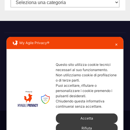
Categorie
My Agile Privacy®
✕
Questo sito utilizza cookie tecnici
necessari al suo funzionamento.
Erba, Brianza, Lario: raccontate con la serietà di chi non
Non utilizziamo cookie di profilazione
ricorda la domanda.
o di terze parti.
Puoi accettare, rifiutare o
personalizzare i cookie premendo i
pulsanti desiderati.
Chiudendo questa informativa
continuerai senza accettare.
Accetta
Sviluppato con orgoglio da WordPress
|
Tema: News Way di
Rifiuta
Themeansar
.