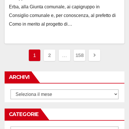
Erba, alla Giunta comunale, ai capigruppo in
Consiglio comunale e, per conoscenza, al prefetto di
Como in merito al progetto di…
Paginazione
1
2
…
158
degli
articoli
ARCHIVI
Archivi
CATEGORIE