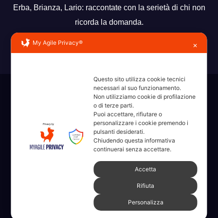
Erba, Brianza, Lario: raccontate con la serietà di chi non
ricorda la domanda.
My Agile Privacy®
✕
Questo sito utilizza cookie tecnici
necessari al suo funzionamento.
Sviluppato con orgoglio da WordPress
|
Tema: News Way di
Non utilizziamo cookie di profilazione
Themeansar
.
o di terze parti.
Puoi accettare, rifiutare o
personalizzare i cookie premendo i
Home
Amministrative 2022 sdc
Articoli
Categorie
Chi Siamo
pulsanti desiderati.
Chiudendo questa informativa
continuerai senza accettare.
Contatti
Erba 2022
Fare, Vedere, Sentire
Accetta
Full Width Page w/ Slider
Homepage il dieci – Erba
Legale
Rifiuta
Numeri Utili
Partner
Pubblicità
PVONFILMS StoryTelling
Personalizza
ringraziamenti
Speciale CNA Nautica e Turismo