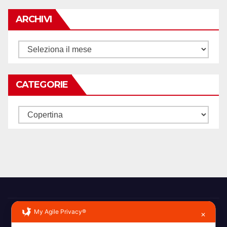
degli
articoli
ARCHIVI
Archivi
CATEGORIE
Categorie
My Agile Privacy®
✕