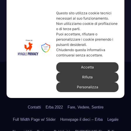
Questo sito utilizza cookie tecnici
necessari al suo funzionamento.
Erba, Brianza, Lario: raccontate con la serietà di chi non
Non utilizziamo cookie di profilazione
o di terze parti.
ricorda la domanda.
Puoi accettare, rifiutare o
personalizzare i cookie premendo i
pulsanti desiderati.
Chiudendo questa informativa
continuerai senza accettare.
Accetta
Sviluppato con orgoglio da WordPress
|
Tema: News Way di
Rifiuta
Themeansar
.
Personalizza
Home
Amministrative 2022 sdc
Articoli
Categorie
Chi Siamo
Contatti
Erba 2022
Fare, Vedere, Sentire
Full Width Page w/ Slider
Homepage il dieci – Erba
Legale