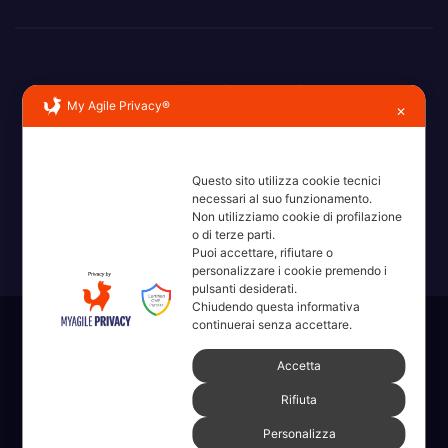
My Agile Privacy®
✕
Erba, Brianza, Lario: raccontate con la serietà di chi non
Questo sito utilizza cookie tecnici
ricorda la domanda.
necessari al suo funzionamento.
Non utilizziamo cookie di profilazione
o di terze parti.
Puoi accettare, rifiutare o
personalizzare i cookie premendo i
pulsanti desiderati.
Chiudendo questa informativa
continuerai senza accettare.
Sviluppato con orgoglio da WordPress
|
Tema: News Way di
Themeansar
.
Accetta
Rifiuta
Home
Amministrative 2022 sdc
Articoli
Categorie
Chi Siamo
Personalizza