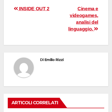
Navigazione
INSIDE OUT 2
Cinema e
videogames,
articoli
analisi del
linguaggio.
Di
Emilio Rizzi
ARTICOLI CORRELATI