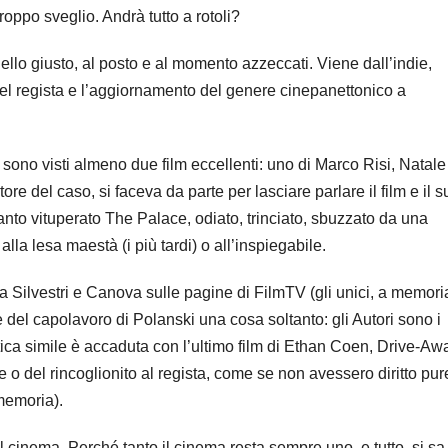
oppo sveglio. Andrà tutto a rotoli?
ello giusto, al posto e al momento azzeccati. Viene dall’indie,
l regista e l’aggiornamento del genere cinepanettonico a
i sono visti almeno due film eccellenti: uno di Marco Risi, Natale
utore del caso, si faceva da parte per lasciare parlare il film e il 
 tanto vituperato The Palace, odiato, trinciato, sbuzzato da una
alla lesa maestà (i più tardi) o all’inspiegabile.
da Silvestri e Canova sulle pagine di FilmTV (gli unici, a memori
e del capolavoro di Polanski una cosa soltanto: gli Autori sono i
itica simile è accaduta con l’ultimo film di Ethan Coen, Drive-Aw
lle o del rincoglionito al regista, come se non avessero diritto pur
 memoria).
l cinema. Perché tanto il cinema resta sempre uno, e tutto, si sa