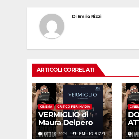
Di
Emilio Rizzi
ARTICOLI CORRELATI
CINEMA
CRITICO PER INVIDIA
CINE
VERMIGLIO di
DO
Maura Delpero
ATT
OTT 10, 2024
EMILIO RIZZI
LU