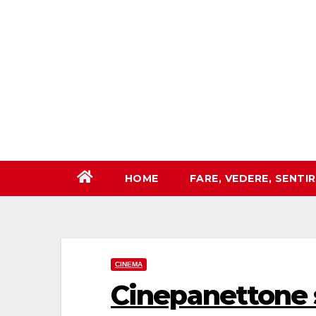
Salta
al
contenuto
HOME
FARE, VEDERE, SENTI
CINEMA
Cinepanettone 