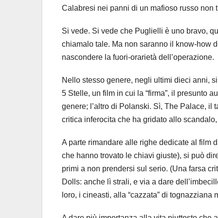
Calabresi nei panni di un mafioso russo non tr
Si vede. Si vede che Puglielli è uno bravo, qu
chiamalo tale. Ma non saranno il know-how de
nascondere la fuori-orarietà dell’operazione.
Nello stesso genere, negli ultimi dieci anni, s
5 Stelle, un film in cui la “firma”, il presunto a
genere; l’altro di Polanski. Sì, The Palace, il
critica inferocita che ha gridato allo scandalo, 
A parte rimandare alle righe dedicate al film 
che hanno trovato le chiavi giuste), si può dir
primi a non prendersi sul serio. (Una farsa cr
Dolls: anche lì strali, e via a dare dell’imbeci
loro, i cineasti, alla “cazzata” di tognazziana
A dare più importanza alla vita piuttosto che a