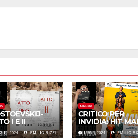
MA
CINEMA
STOEVSKIJ-
CRITICO PER
O I E II
INVIDIA: HIT MA
G 12, 2024
EMILIO RIZZI
LUG 5, 2024
EMILIO RI