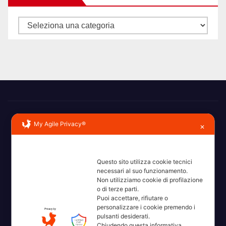
Categorie
My Agile Privacy®
✕
Questo sito utilizza cookie tecnici
Erba, Brianza, Lario: raccontate con la serietà di chi non
necessari al suo funzionamento.
Non utilizziamo cookie di profilazione
ricorda la domanda.
o di terze parti.
Puoi accettare, rifiutare o
personalizzare i cookie premendo i
pulsanti desiderati.
Chiudendo questa informativa