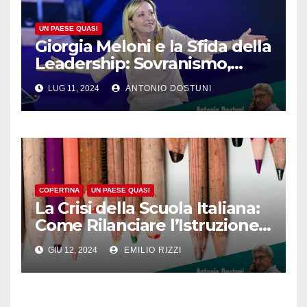
UN PAESE QUASI
Giorgia Meloni e la Sfida della
Leadership: Sovranismo,
Europa e la Necessità di
LUG 11, 2024
ANTONIO DOSTUNI
Scelte Chiare
COPERTINA
UN PAESE QUASI
La Crisi della Scuola Italiana:
Come Rilanciare l’Istruzione
e Ridare Prestigio ai Docenti
GIU 12, 2024
EMILIO RIZZI