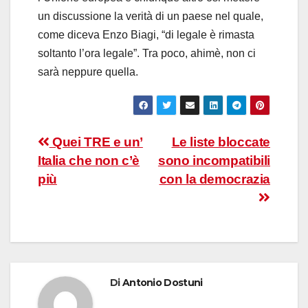
un discussione la verità di un paese nel quale,
come diceva Enzo Biagi, “di legale è rimasta
soltanto l’ora legale”. Tra poco, ahimè, non ci
sarà neppure quella.
Navigazione
Quei TRE e un’
Le liste bloccate
Italia che non c’è
sono incompatibili
articoli
più
con la democrazia
Di
Antonio Dostuni