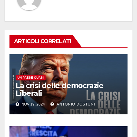
ARTICOLI CORRELATI
UN PAESE QUASI
La crisi delle democrazie
Liberali
NOV 19, 2024
ANTONIO DOSTUNI