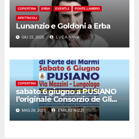
COPERTINA
ERBA
EVENTI-2
PONTE LAMBRO
SPETTACOLI
Lunanzio e Goldoni a Erba
GIU 15, 2026
LUCA NAVA
COPERTINA
sabato 6 giugno a PUSIANO
l’originale Consorzio de Gli
Ambulanti di Forte dei
MAG 28, 2026
EMILIO RIZZI
Marmi®