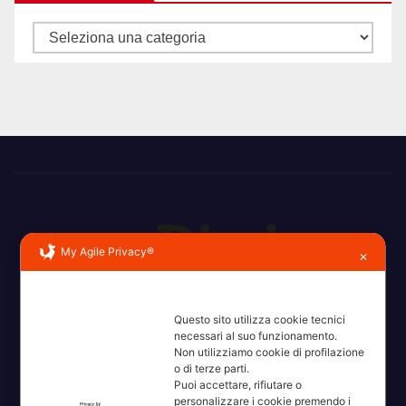
Categorie
My Agile Privacy®
✕
Erba, Brianza, Lario: raccontate con la serietà di chi non
ricorda la domanda.
Questo sito utilizza cookie tecnici
necessari al suo funzionamento.
Non utilizziamo cookie di profilazione
o di terze parti.
Puoi accettare, rifiutare o
personalizzare i cookie premendo i