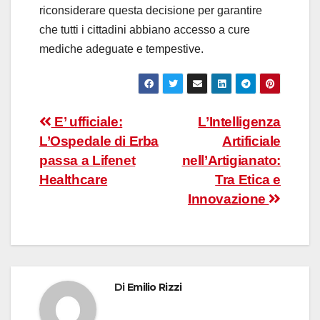
riconsiderare questa decisione per garantire
che tutti i cittadini abbiano accesso a cure
mediche adeguate e tempestive.
Navigazione
E’ ufficiale:
L’Intelligenza
L’Ospedale di Erba
Artificiale
articoli
passa a Lifenet
nell’Artigianato:
Healthcare
Tra Etica e
Innovazione
Di
Emilio Rizzi