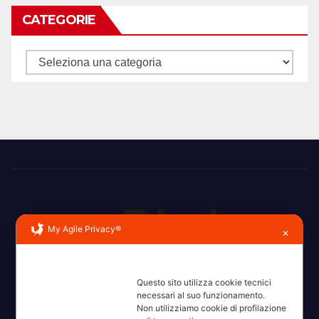
CATEGORIE
Categorie
My Agile Privacy®
✕
Erba, Brianza, Lario: raccontate con la serietà di chi non
Questo sito utilizza cookie tecnici
ricorda la domanda.
necessari al suo funzionamento.
Non utilizziamo cookie di profilazione