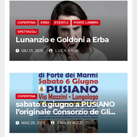
COPERTINA
ERBA
EVENTI-2
PONTE LAMBRO
SPETTACOLI
Lunanzio e Goldoni a Erba
GIU 15, 2026
LUCA NAVA
COPERTINA
sabato 6 giugno a PUSIANO
l’originale Consorzio de Gli
Ambulanti di Forte dei
MAG 28, 2026
EMILIO RIZZI
Marmi®