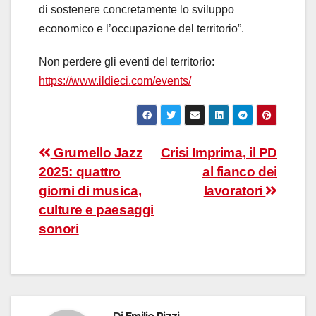
di sostenere concretamente lo sviluppo
economico e l’occupazione del territorio”.
Non perdere gli eventi del territorio:
https://www.ildieci.com/events/
Navigazione
Grumello Jazz
Crisi Imprima, il PD
2025: quattro
al fianco dei
articoli
giorni di musica,
lavoratori
culture e paesaggi
sonori
Di
Emilio Rizzi