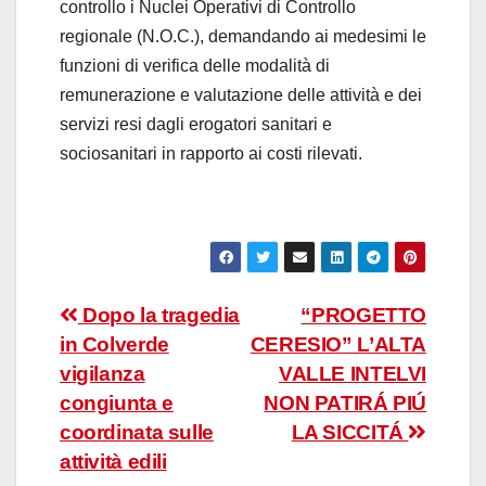
controllo i Nuclei Operativi di Controllo
regionale (N.O.C.), demandando ai medesimi le
funzioni di verifica delle modalità di
remunerazione e valutazione delle attività e dei
servizi resi dagli erogatori sanitari e
sociosanitari in rapporto ai costi rilevati.
Navigazione
Dopo la tragedia
“PROGETTO
in Colverde
CERESIO” L’ALTA
articoli
vigilanza
VALLE INTELVI
congiunta e
NON PATIRÁ PIÚ
coordinata sulle
LA SICCITÁ
attività edili