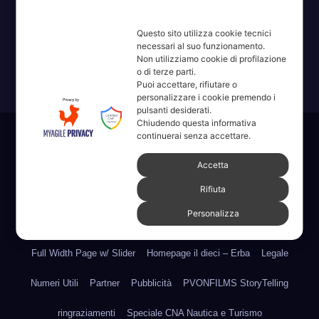
Erba, Brianza, Lario: raccontate con la serietà di chi non
Questo sito utilizza cookie tecnici
ricorda la domanda.
necessari al suo funzionamento.
Non utilizziamo cookie di profilazione
o di terze parti.
Puoi accettare, rifiutare o
personalizzare i cookie premendo i
pulsanti desiderati.
Chiudendo questa informativa
continuerai senza accettare.
Sviluppato con orgoglio da WordPress
|
Tema: News Way di
Themeansar
.
Accetta
Rifiuta
Home
Amministrative 2022 sdc
Articoli
Categorie
Chi Siamo
Personalizza
Contatti
Erba 2022
Fare, Vedere, Sentire
Full Width Page w/ Slider
Homepage il dieci – Erba
Legale
Numeri Utili
Partner
Pubblicità
PVONFILMS StoryTelling
ringraziamenti
Speciale CNA Nautica e Turismo