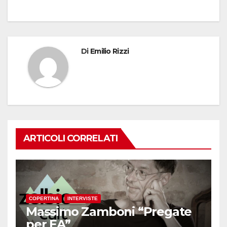
Di
Emilio Rizzi
ARTICOLI CORRELATI
COPERTINA
INTERVISTE
Massimo Zamboni “Pregate
per EA”