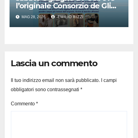
l’originale Consorzio de Gli
Ambulanti di Forte dei
MAG 28, 2026
EMILIO RIZZI
Marmi®
Lascia un commento
Il tuo indirizzo email non sarà pubblicato.
I campi
obbligatori sono contrassegnati
*
Commento
*