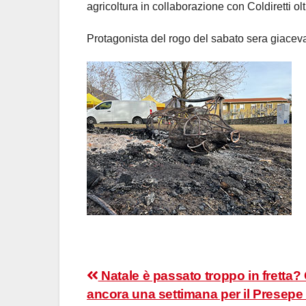
agricoltura in collaborazione con Coldiretti ol
Protagonista del rogo del sabato sera giaceva “
Navigazione
Natale è passato troppo in fretta? 
ancora una settimana per il Presepe 