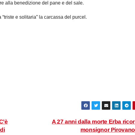
tre alla benedizione del pane e del sale.
triste e solitaria” la carcassa del purcel.
C’è
A 27 anni dalla morte Erba rico
di
monsignor Pirovan