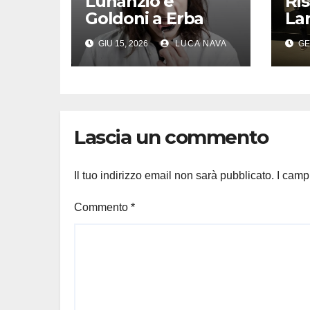
Lunanzio e
Ri
Goldoni a Erba
Lar
del
GIU 15, 2026
LUCA NAVA
GE
pas
“n
Lascia un commento
Il tuo indirizzo email non sarà pubblicato.
I camp
Commento
*