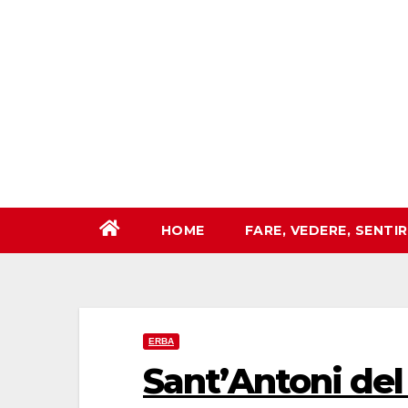
Salta
al
contenuto
HOME
FARE, VEDERE, SENTI
ERBA
Sant’Antoni del