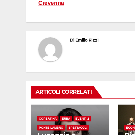
articoli
Crevenna
Di
Emilio Rizzi
ARTICOLI CORRELATI
COPERTINA
ERBA
EVENTI-2
PONTE LAMBRO
SPETTACOLI
ECON