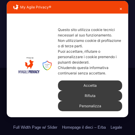
My Agile Privacy®
✕
Erba, Brianza, Lario: raccontate con la serietà di chi non
Questo sito utilizza cookie tecnici
necessari al suo funzionamento.
ricorda la domanda.
Non utilizziamo cookie di profilazione
o di terze parti.
Puoi accettare, rifiutare o
personalizzare i cookie premendo i
pulsanti desiderati.
Chiudendo questa informativa
continuerai senza accettare.
Sviluppato con orgoglio da WordPress
|
Tema: News Way di
Accetta
Themeansar
.
Rifiuta
Home
Amministrative 2022 sdc
Articoli
Categorie
Chi Siamo
Personalizza
Contatti
Erba 2022
Fare, Vedere, Sentire
Full Width Page w/ Slider
Homepage il dieci – Erba
Legale