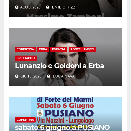
AGO 3, 2026
EMILIO RIZZI
COPERTINA
ERBA
EVENTI-2
PONTE LAMBRO
SPETTACOLI
Lunanzio e Goldoni a Erba
GIU 15, 2026
LUCA NAVA
COPERTINA
sabato 6 giugno a PUSIANO