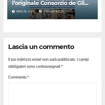
l’originale Consorzio de Gli
Ambulanti di Forte dei
MAG 28, 2026
EMILIO RIZZI
Marmi®
Lascia un commento
Il tuo indirizzo email non sarà pubblicato.
I campi
obbligatori sono contrassegnati
*
Commento
*