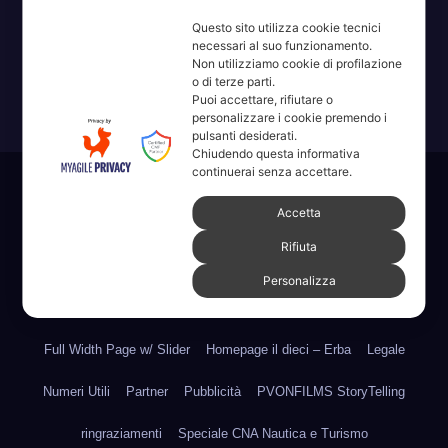
Erba, Brianza, Lario: raccontate con la serietà di chi non
Questo sito utilizza cookie tecnici
ricorda la domanda.
necessari al suo funzionamento.
Non utilizziamo cookie di profilazione
o di terze parti.
Puoi accettare, rifiutare o
personalizzare i cookie premendo i
pulsanti desiderati.
Chiudendo questa informativa
continuerai senza accettare.
Sviluppato con orgoglio da WordPress
|
Tema: News Way di
Accetta
Themeansar
.
Rifiuta
Home
Amministrative 2022 sdc
Articoli
Categorie
Chi Siamo
Personalizza
Contatti
Erba 2022
Fare, Vedere, Sentire
Full Width Page w/ Slider
Homepage il dieci – Erba
Legale
Numeri Utili
Partner
Pubblicità
PVONFILMS StoryTelling
ringraziamenti
Speciale CNA Nautica e Turismo