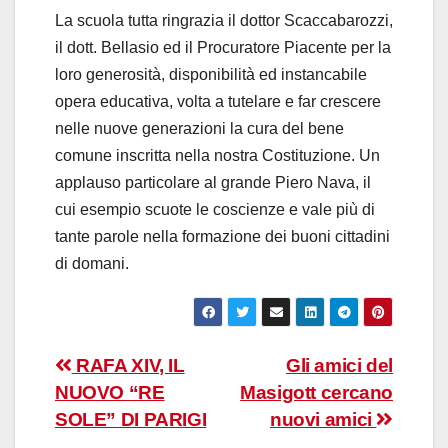
La scuola tutta ringrazia il dottor Scaccabarozzi,
il dott. Bellasio ed il Procuratore Piacente per la
loro generosità, disponibilità ed instancabile
opera educativa, volta a tutelare e far crescere
nelle nuove generazioni la cura del bene
comune inscritta nella nostra Costituzione. Un
applauso particolare al grande Piero Nava, il
cui esempio scuote le coscienze e vale più di
tante parole nella formazione dei buoni cittadini
di domani.
Navigazione
RAFA XIV, IL
Gli amici del
NUOVO “RE
Masigott cercano
articoli
SOLE” DI PARIGI
nuovi amici