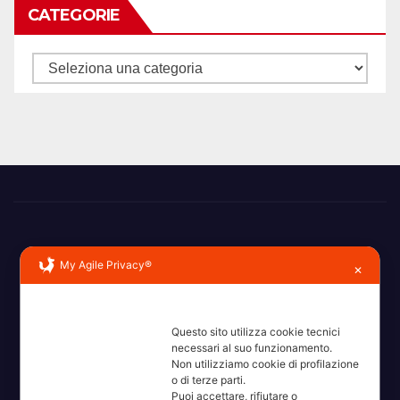
CATEGORIE
Categorie
My Agile Privacy®
✕
Erba, Brianza, Lario: raccontate con la serietà di chi non
Questo sito utilizza cookie tecnici
ricorda la domanda.
necessari al suo funzionamento.
Non utilizziamo cookie di profilazione
o di terze parti.
Puoi accettare, rifiutare o