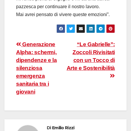
pazzesca per continuare il nostro lavoro.
Mai avrei pensato di vivere queste emozioni”.
Navigazione
Generazione
“Le Gabrielle”:
Alpha: schermi,
Zoccoli Rivisitati
articoli
dipendenze e la
con un Tocco di
silenziosa
Arte e Sostenibilità
emergenza
sanitaria tra i
giovani
Di
Emilio Rizzi