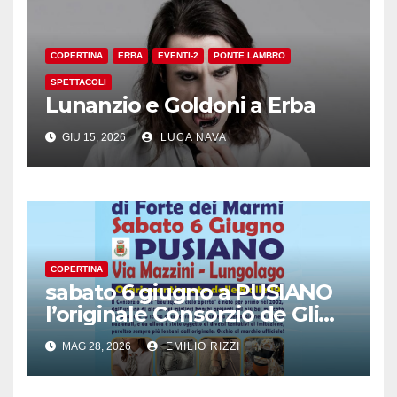
COPERTINA
ERBA
EVENTI-2
PONTE LAMBRO
SPETTACOLI
Lunanzio e Goldoni a Erba
GIU 15, 2026
LUCA NAVA
COPERTINA
sabato 6 giugno a PUSIANO
l’originale Consorzio de Gli
Ambulanti di Forte dei
MAG 28, 2026
EMILIO RIZZI
Marmi®