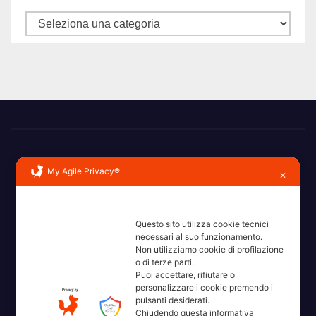
Categorie
My Agile Privacy®
✕
Erba, Brianza, Lario: raccontate con la serietà di chi non
Questo sito utilizza cookie tecnici
necessari al suo funzionamento.
ricorda la domanda.
Non utilizziamo cookie di profilazione
o di terze parti.
Puoi accettare, rifiutare o
personalizzare i cookie premendo i
pulsanti desiderati.
Chiudendo questa informativa