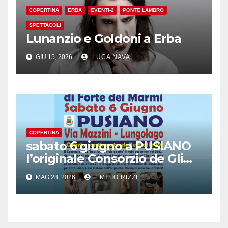
COPERTINA
ERBA
EVENTI-2
PONTE LAMBRO
SPETTACOLI
Lunanzio e Goldoni a Erba
GIU 15, 2026
LUCA NAVA
COPERTINA
sabato 6 giugno a PUSIANO
l’originale Consorzio de Gli
Ambulanti di Forte dei
MAG 28, 2026
EMILIO RIZZI
Marmi®