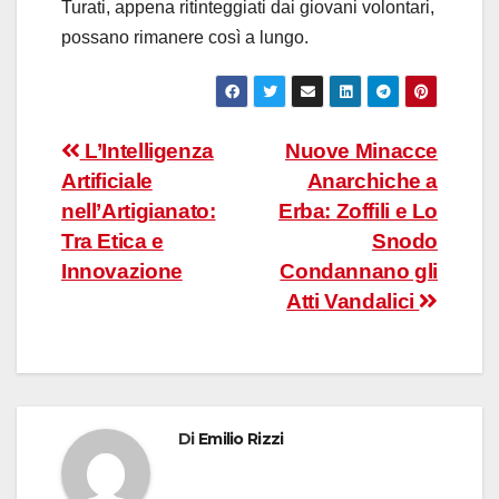
Turati, appena ritinteggiati dai giovani volontari,
possano rimanere così a lungo.
Navigazione
L’Intelligenza
Nuove Minacce
Artificiale
Anarchiche a
articoli
nell’Artigianato:
Erba: Zoffili e Lo
Tra Etica e
Snodo
Innovazione
Condannano gli
Atti Vandalici
Di
Emilio Rizzi