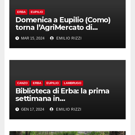
ERBA
EUPILIO
Domenica a Eupilio (Como)
torna l’AgriMercato di
Campagna Amica
MAR 15, 2024
EMILIO RIZZI
CANZO
ERBA
EUPILIO
LAMBRUGO
Biblioteca di Erba: la prima
settimana in
“BRIANZABIBLIOTECHE”
GEN 17, 2024
EMILIO RIZZI