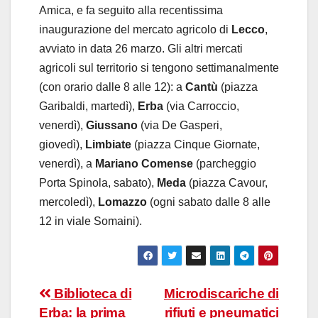
Amica, e fa seguito alla recentissima
inaugurazione del mercato agricolo di
Lecco
,
avviato in data 26 marzo. Gli altri mercati
agricoli sul territorio si tengono settimanalmente
(con orario dalle 8 alle 12): a
Cantù
(piazza
Garibaldi, martedì),
Erba
(via Carroccio,
venerdì),
Giussano
(via De Gasperi,
giovedì),
Limbiate
(piazza Cinque Giornate,
venerdì), a
Mariano Comense
(parcheggio
Porta Spinola, sabato),
Meda
(piazza Cavour,
mercoledì),
Lomazzo
(ogni sabato dalle 8 alle
12 in viale Somaini).
Navigazione
Biblioteca di
Microdiscariche di
Erba: la prima
rifiuti e pneumatici