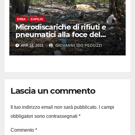
ERBA
EUPILIO
Microdiscariche di rifiuti e
pneumatici alla foce del
Lambrone
APR 14, 2021
GIOVANNI IDO PEDUZZI
Lascia un commento
Il tuo indirizzo email non sarà pubblicato.
I campi
obbligatori sono contrassegnati
*
Commento
*