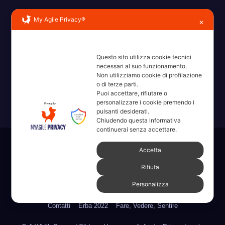
My Agile Privacy®
✕
Questo sito utilizza cookie tecnici
Erba, Brianza, Lario: raccontate con la serietà di chi non
necessari al suo funzionamento.
ricorda la domanda.
Non utilizziamo cookie di profilazione
o di terze parti.
Puoi accettare, rifiutare o
personalizzare i cookie premendo i
pulsanti desiderati.
Chiudendo questa informativa
continuerai senza accettare.
Sviluppato con orgoglio da WordPress
|
Tema: News Way di
Accetta
Themeansar
.
Rifiuta
Personalizza
Home
Amministrative 2022 sdc
Articoli
Categorie
Chi Siamo
Contatti
Erba 2022
Fare, Vedere, Sentire