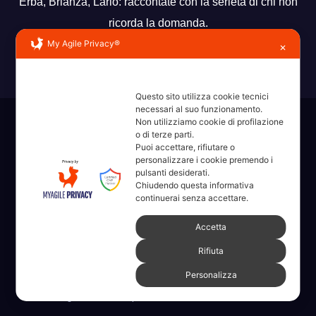
Erba, Brianza, Lario: raccontate con la serietà di chi non
ricorda la domanda.
My Agile Privacy®
✕
Questo sito utilizza cookie tecnici
necessari al suo funzionamento.
Non utilizziamo cookie di profilazione
Sviluppato con orgoglio da WordPress
|
Tema: News Way di
o di terze parti.
Themeansar
.
Puoi accettare, rifiutare o
personalizzare i cookie premendo i
pulsanti desiderati.
Home
Amministrative 2022 sdc
Articoli
Categorie
Chi Siamo
Chiudendo questa informativa
continuerai senza accettare.
Contatti
Erba 2022
Fare, Vedere, Sentire
Accetta
Full Width Page w/ Slider
Homepage il dieci – Erba
Legale
Rifiuta
Numeri Utili
Partner
Pubblicità
PVONFILMS StoryTelling
Personalizza
ringraziamenti
Speciale CNA Nautica e Turismo