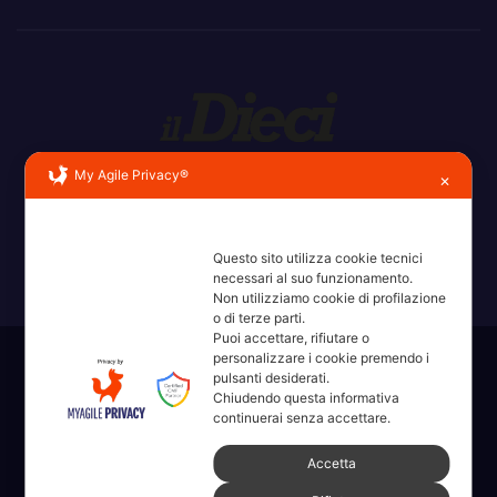
Erba, Brianza, Lario: raccontate con la serietà di chi non
My Agile Privacy®
✕
ricorda la domanda.
Questo sito utilizza cookie tecnici
necessari al suo funzionamento.
Non utilizziamo cookie di profilazione
o di terze parti.
Puoi accettare, rifiutare o
personalizzare i cookie premendo i
Sviluppato con orgoglio da WordPress
|
Tema: News Way di
pulsanti desiderati.
Themeansar
.
Chiudendo questa informativa
continuerai senza accettare.
Home
Amministrative 2022 sdc
Articoli
Categorie
Chi Siamo
Accetta