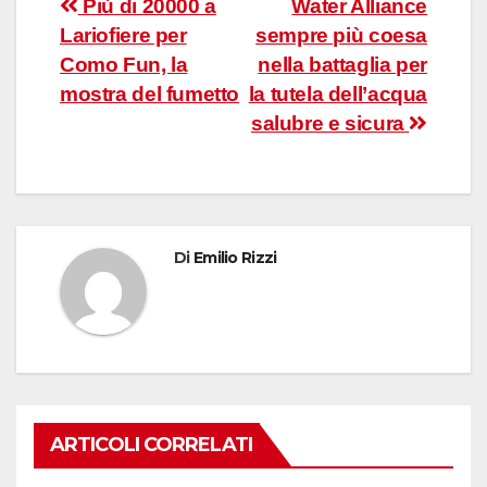
Navigazione
Più di 20000 a
Water Alliance
Lariofiere per
sempre più coesa
articoli
Como Fun, la
nella battaglia per
mostra del fumetto
la tutela dell’acqua
salubre e sicura
Di
Emilio Rizzi
ARTICOLI CORRELATI