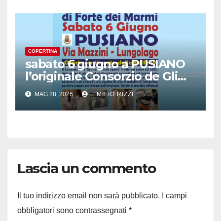
COPERTINA
sabato 6 giugno a PUSIANO
l’originale Consorzio de Gli
Ambulanti di Forte dei
MAG 28, 2026
EMILIO RIZZI
Marmi®
Lascia un commento
Il tuo indirizzo email non sarà pubblicato.
I campi
obbligatori sono contrassegnati
*