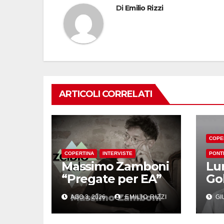
Di
Emilio Rizzi
ARTICOLI CORRELATI
COPE
COPERTINA
INTERVISTE
PONT
Massimo Zamboni
Lu
“Pregate per EA”
Go
AGO 3, 2026
EMILIO RIZZI
GIU