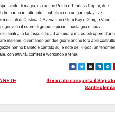
e spettacolo di magia, ma anche Poldo e Tearless Raptor, due
l che hanno intrattenuto il pubblico con un gameplay live.
 musicali di Cristina D’Avena con i Gem Boy e Giorgio Vanni, l
gni volta il cuore di grandi e piccini, nostalgici e nuovi
sti limiti alla fantasia: oltre ad ammirare incredibili opere d’arte
re insieme, diventando per due giorni anche loro abili costrutto
ragazze hanno ballato e cantato sulle note del K-pop, un fenome
le, con attività, contest e workshop a tema.
A RETE
Il mercato conquista il Sagrato
Sant’Eufemi