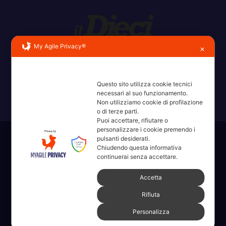
My Agile Privacy®
✕
Erba, Brianza, Lario: raccontate con la serietà di chi non
ricorda la domanda.
Questo sito utilizza cookie tecnici
necessari al suo funzionamento.
Non utilizziamo cookie di profilazione
o di terze parti.
Puoi accettare, rifiutare o
personalizzare i cookie premendo i
pulsanti desiderati.
Sviluppato con orgoglio da WordPress
|
Tema: News Way di
Chiudendo questa informativa
Themeansar
.
continuerai senza accettare.
Accetta
Home
Amministrative 2022 sdc
Articoli
Categorie
Chi Siamo
Rifiuta
Contatti
Erba 2022
Fare, Vedere, Sentire
Personalizza
Full Width Page w/ Slider
Homepage il dieci – Erba
Legale