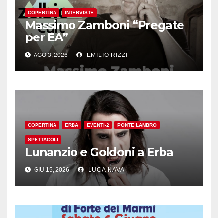
COPERTINA
INTERVISTE
Massimo Zamboni “Pregate
per EA”
AGO 3, 2026
EMILIO RIZZI
COPERTINA
ERBA
EVENTI-2
PONTE LAMBRO
SPETTACOLI
Lunanzio e Goldoni a Erba
GIU 15, 2026
LUCA NAVA