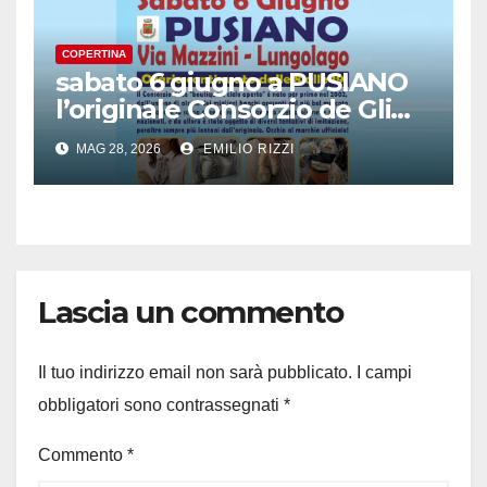
COPERTINA
sabato 6 giugno a PUSIANO
l’originale Consorzio de Gli
Ambulanti di Forte dei
MAG 28, 2026
EMILIO RIZZI
Marmi®
Lascia un commento
Il tuo indirizzo email non sarà pubblicato.
I campi
obbligatori sono contrassegnati
*
Commento
*