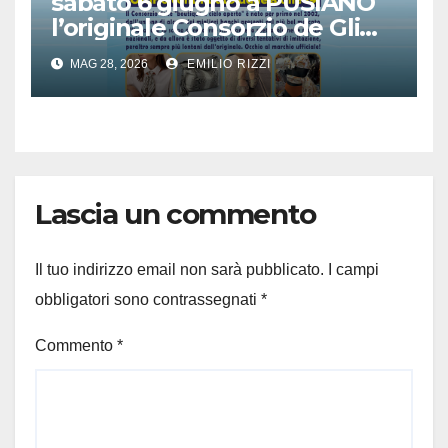
sabato 6 giugno a PUSIANO
l’originale Consorzio de Gli
Ambulanti di Forte dei
MAG 28, 2026
EMILIO RIZZI
Marmi®
Lascia un commento
Il tuo indirizzo email non sarà pubblicato.
I campi
obbligatori sono contrassegnati
*
Commento
*