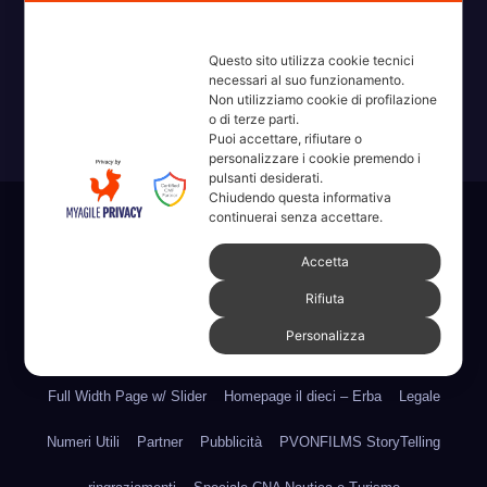
Erba, Brianza, Lario: raccontate con la serietà di chi non
Questo sito utilizza cookie tecnici
ricorda la domanda.
necessari al suo funzionamento.
Non utilizziamo cookie di profilazione
o di terze parti.
Puoi accettare, rifiutare o
personalizzare i cookie premendo i
pulsanti desiderati.
Chiudendo questa informativa
continuerai senza accettare.
Sviluppato con orgoglio da WordPress
|
Tema: News Way di
Themeansar
.
Accetta
Rifiuta
Home
Amministrative 2022 sdc
Articoli
Categorie
Chi Siamo
Personalizza
Contatti
Erba 2022
Fare, Vedere, Sentire
Full Width Page w/ Slider
Homepage il dieci – Erba
Legale
Numeri Utili
Partner
Pubblicità
PVONFILMS StoryTelling