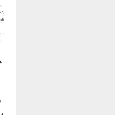
o
I),
ati
per
e
i,
9