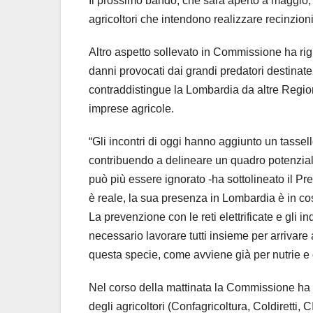
Il prossimo bando, che sarà aperto a maggio, 
agricoltori che intendono realizzare recinzioni f
Altro aspetto sollevato in Commissione ha rigu
danni provocati dai grandi predatori destinate a
contraddistingue la Lombardia da altre Region
imprese agricole.
“Gli incontri di oggi hanno aggiunto un tassel
contribuendo a delineare un quadro potenzia
può più essere ignorato -ha sottolineato il 
è reale, la sua presenza in Lombardia è in co
La prevenzione con le reti elettrificate e gli i
necessario lavorare tutti insieme per arrivare
questa specie, come avviene già per nutrie e c
Nel corso della mattinata la Commissione ha i
degli agricoltori (Confagricoltura, Coldiretti