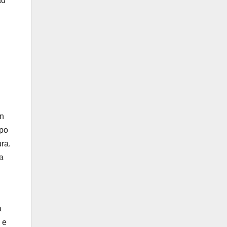
ad
on
upo
ra.
ia
a
 e