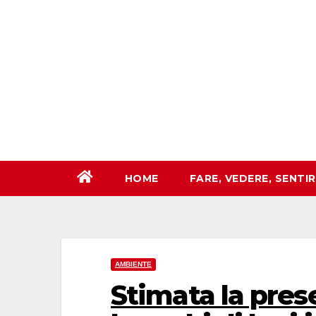
Salta
al
contenuto
HOME
FARE, VEDERE, SENTI
AMBIENTE
Stimata la pres