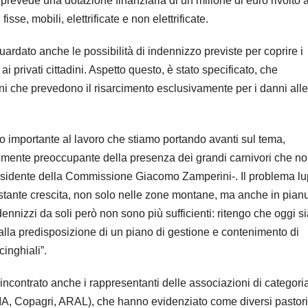
prevede una dotazione finanziaria di un milione di euro rivolto 
isse, mobili, elettrificate e non elettrificate.
ardato anche le possibilità di indennizzo previste per coprire i
i privati cittadini. Aspetto questo, è stato specificato, che
i che prevedono il risarcimento esclusivamente per i danni alle
lo importante al lavoro che stiamo portando avanti sul tema,
lmente preoccupante della presenza dei grandi carnivori che n
Presidente della Commissione Giacomo Zamperini-. Il problema l
stante crescita, non solo nelle zone montane, ma anche in pianu
ndennizzi da soli però non sono più sufficienti: ritengo che oggi s
 alla predisposizione di un piano di gestione e contenimento di
inghiali”.
ncontrato anche i rappresentanti delle associazioni di categori
, CIA, Copagri, ARAL), che hanno evidenziato come diversi pastori