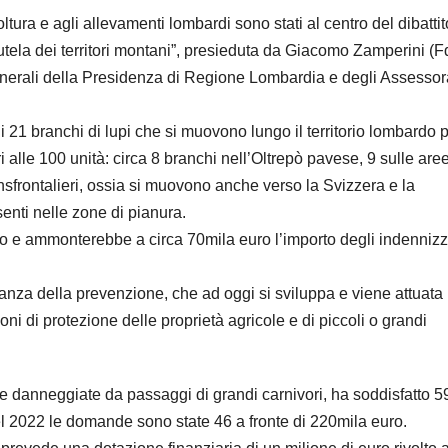
oltura e agli allevamenti lombardi sono stati al centro del dibattit
ela dei territori montani”, presieduta da Giacomo Zamperini (Fd
 generali della Presidenza di Regione Lombardia e degli Assessor
 21 branchi di lupi che si muovono lungo il territorio lombardo 
alle 100 unità: circa 8 branchi nell’Oltrepò pavese, 9 sulle are
ansfrontalieri, ossia si muovono anche verso la Svizzera e la
senti nelle zone di pianura.
o e ammonterebbe a circa 70mila euro l’importo degli indennizz
tanza della prevenzione, che ad oggi si sviluppa e viene attuata
oni di protezione delle proprietà agricole e di piccoli o grandi
le danneggiate da passaggi di grandi carnivori, ha soddisfatto 5
 2022 le domande sono state 46 a fronte di 220mila euro.