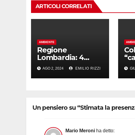
ARTICOLI CORRELATI
AMBIENTE
AMBI
Regione
Col
Lombardia: 4
“ca
Milioni per il
sui
AGO 2, 2024
EMILIO RIZZI
GIU
Recupero e
an
Ampliamento
Pr
degli Alpeggi di
Montagna
Un pensiero su “Stimata la presenz
Mario Meroni
ha detto: