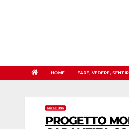
Salta
al
contenuto
HOME
FARE, VEDERE, SENTI
COPERTINA
PROGETTO MOB