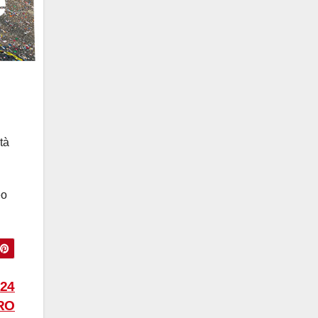
tà
eo
24
RO