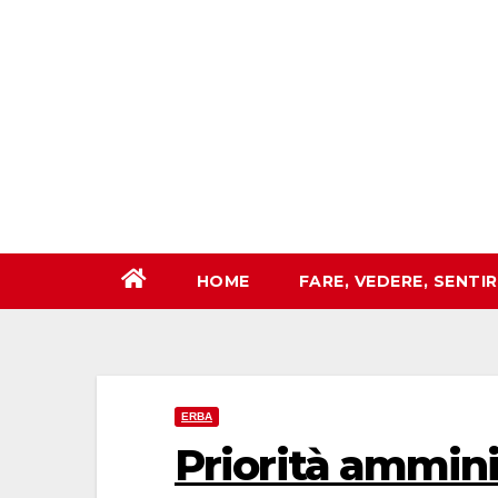
Salta
al
contenuto
HOME
FARE, VEDERE, SENTI
ERBA
Priorità ammini