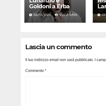
Lunanzio e
Ri
Goldoni a Erba
Lar
del
GIU 15, 2026
LUCA NAVA
GE
pas
“n
Lascia un commento
Il tuo indirizzo email non sarà pubblicato.
I camp
Commento
*