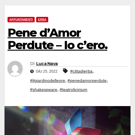
APPUNTAMENTI
ERBA
Pene d’Amor
Perdute – Io c’ero.
Di
Luca Nava
,
#cittadierba
GIU 25, 2022
,
,
#ilgiardinodelleore
#penedamorperdute
,
#shakespeare
#teatrolicinium