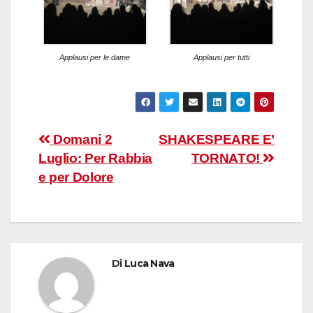
Applausi per le dame
Applausi per tutti
Navigazione
Domani 2
SHAKESPEARE E’
Luglio: Per Rabbia
TORNATO!
articoli
e per Dolore
Di
Luca Nava