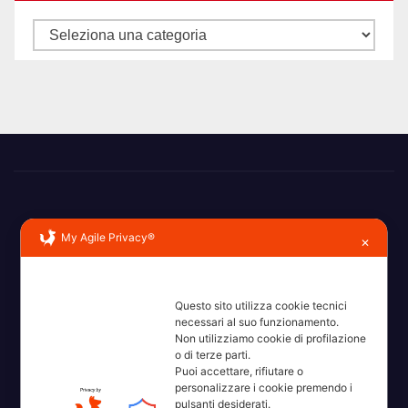
Categorie
My Agile Privacy®
✕
Erba, Brianza, Lario: raccontate con la serietà di chi non
Questo sito utilizza cookie tecnici
ricorda la domanda.
necessari al suo funzionamento.
Non utilizziamo cookie di profilazione
o di terze parti.
Puoi accettare, rifiutare o
personalizzare i cookie premendo i
pulsanti desiderati.