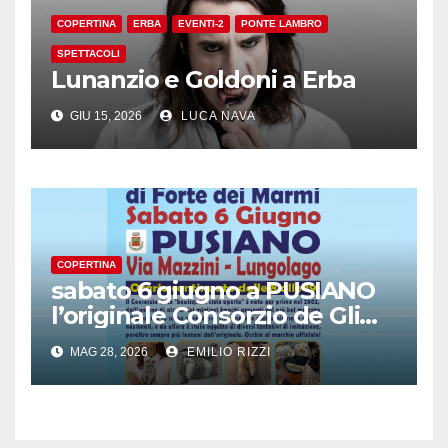
COPERTINA
ERBA
EVENTI-2
PONTE LAMBRO
SPETTACOLI
Lunanzio e Goldoni a Erba
GIU 15, 2026
LUCA NAVA
COPERTINA
sabato 6 giugno a PUSIANO
l’originale Consorzio de Gli
Ambulanti di Forte dei
MAG 28, 2026
EMILIO RIZZI
Marmi®