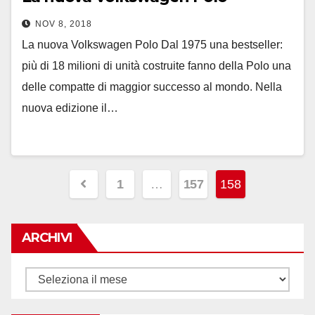
NOV 8, 2018
La nuova Volkswagen Polo Dal 1975 una bestseller:
più di 18 milioni di unità costruite fanno della Polo una
delle compatte di maggior successo al mondo. Nella
nuova edizione il…
Paginazione
1
…
157
158
degli
articoli
ARCHIVI
Archivi