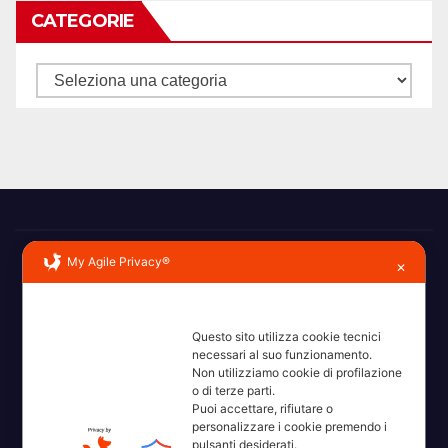
CATEGORIE
Categorie
My Agile Privacy®
✕
Questo sito utilizza cookie tecnici
necessari al suo funzionamento.
Erba, Brianza, Lario: raccontate con la serietà di chi non
Non utilizziamo cookie di profilazione
ricorda la domanda.
o di terze parti.
Puoi accettare, rifiutare o
personalizzare i cookie premendo i
pulsanti desiderati.