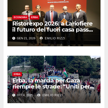
ECONOMIA
ERBA
Ristorexpo 2026: a Lariofiere
il futuro del fuori casa passa
dalla “normalità”
GEN 21, 2026
EMILIO RIZZI
ERBA
Erba, la marcia per Gaza
riempie le strade: “Uniti per
la pace, senza odio né
OTT 4, 2025
EMILIO RIZZI
violenza”