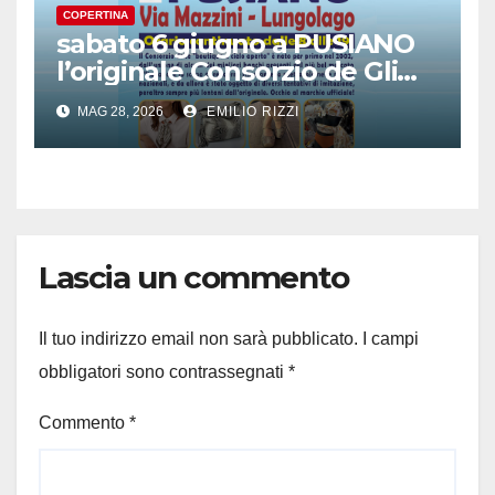
COPERTINA
sabato 6 giugno a PUSIANO
l’originale Consorzio de Gli
Ambulanti di Forte dei
MAG 28, 2026
EMILIO RIZZI
Marmi®
Lascia un commento
Il tuo indirizzo email non sarà pubblicato.
I campi
obbligatori sono contrassegnati
*
Commento
*