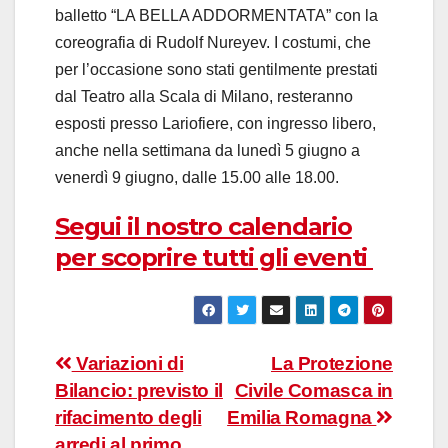
balletto “LA BELLA ADDORMENTATA” con la
coreografia di Rudolf Nureyev. I costumi, che
per l’occasione sono stati gentilmente prestati
dal Teatro alla Scala di Milano, resteranno
esposti presso Lariofiere, con ingresso libero,
anche nella settimana da lunedì 5 giugno a
venerdì 9 giugno, dalle 15.00 alle 18.00.
Segui il nostro calendario
per scoprire tutti gli eventi
Navigazione
Variazioni di
La Protezione
Bilancio: previsto il
Civile Comasca in
articoli
rifacimento degli
Emilia Romagna
arredi al primo