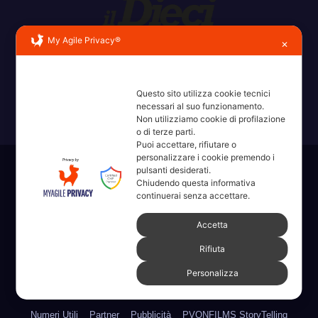
My Agile Privacy®
✕
Erba, Brianza, Lario: raccontate con la serietà di chi non
ricorda la domanda.
Questo sito utilizza cookie tecnici
necessari al suo funzionamento.
Non utilizziamo cookie di profilazione
o di terze parti.
Puoi accettare, rifiutare o
personalizzare i cookie premendo i
pulsanti desiderati.
Sviluppato con orgoglio da WordPress
|
Tema: News Way di
Chiudendo questa informativa
Themeansar
.
continuerai senza accettare.
Accetta
Home
Amministrative 2022 sdc
Articoli
Categorie
Chi Siamo
Rifiuta
Contatti
Erba 2022
Fare, Vedere, Sentire
Personalizza
Full Width Page w/ Slider
Homepage il dieci – Erba
Legale
Numeri Utili
Partner
Pubblicità
PVONFILMS StoryTelling