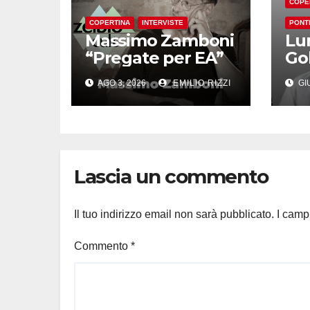
COPE
COPERTINA
INTERVISTE
PONT
Massimo Zamboni
Lu
“Pregate per EA”
Go
AGO 3, 2026
EMILIO RIZZI
GIU
Lascia un commento
Il tuo indirizzo email non sarà pubblicato.
I camp
Commento
*