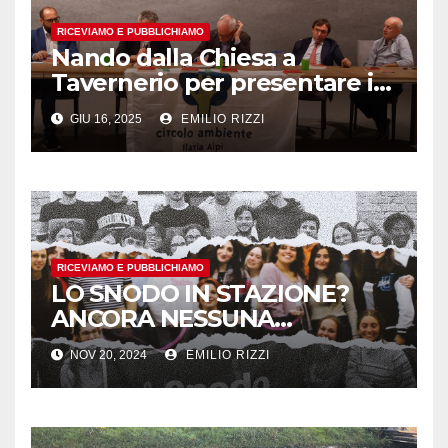
RICEVIAMO E PUBBLICHIAMO
Nando dalla Chiesa a
Tavernerio per presentare il
nuovo libro sulla
GIU 16, 2025
EMILIO RIZZI
‘ndrangheta in Lombardia e
in provincia di Como
RICEVIAMO E PUBBLICHIAMO
LO SNODO IN STAZIONE?
ANCORA NESSUNA
RISPOSTA
NOV 20, 2024
EMILIO RIZZI