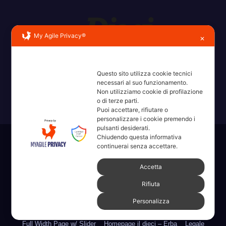
My Agile Privacy®
✕
Erba, Brianza, Lario: raccontate con la serietà di chi non
ricorda la domanda.
Questo sito utilizza cookie tecnici
necessari al suo funzionamento.
Non utilizziamo cookie di profilazione
o di terze parti.
Puoi accettare, rifiutare o
personalizzare i cookie premendo i
pulsanti desiderati.
Chiudendo questa informativa
Sviluppato con orgoglio da WordPress
|
Tema: News Way di
continuerai senza accettare.
Themeansar
.
Accetta
Home
Amministrative 2022 sdc
Articoli
Categorie
Chi Siamo
Rifiuta
Personalizza
Contatti
Erba 2022
Fare, Vedere, Sentire
Full Width Page w/ Slider
Homepage il dieci – Erba
Legale