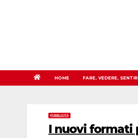
Salta
al
contenuto
HOME
FARE, VEDERE, SENTI
PUBBLICITÀ
I nuovi formati 