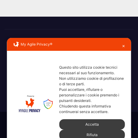
My Agile Privacy®
✕
Questo sito utilizza cookie tecnici
Erba, Brianza, Lario: raccontate con la serietà di chi non
necessari al suo funzionamento.
Non utilizziamo cookie di profilazione
ricorda la domanda.
o di terze parti.
Puoi accettare, rifiutare o
personalizzare i cookie premendo i
pulsanti desiderati.
Chiudendo questa informativa
continuerai senza accettare.
Sviluppato con orgoglio da WordPress
|
Tema: News Way di
Accetta
Themeansar
.
Rifiuta