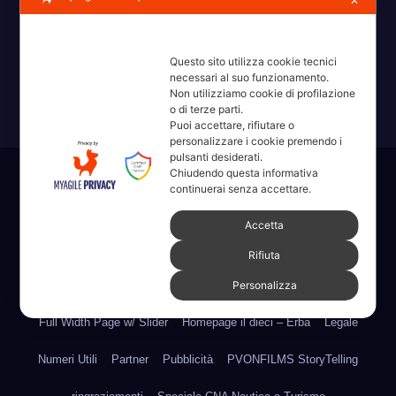
✕
Erba, Brianza, Lario: raccontate con la serietà di chi non
ricorda la domanda.
Questo sito utilizza cookie tecnici
necessari al suo funzionamento.
Non utilizziamo cookie di profilazione
o di terze parti.
Puoi accettare, rifiutare o
personalizzare i cookie premendo i
pulsanti desiderati.
Chiudendo questa informativa
Sviluppato con orgoglio da WordPress
|
Tema: News Way di
continuerai senza accettare.
Themeansar
.
Accetta
Home
Amministrative 2022 sdc
Articoli
Categorie
Chi Siamo
Rifiuta
Personalizza
Contatti
Erba 2022
Fare, Vedere, Sentire
Full Width Page w/ Slider
Homepage il dieci – Erba
Legale
Numeri Utili
Partner
Pubblicità
PVONFILMS StoryTelling