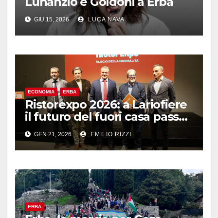
Lunanzio e Goldoni a Erba
GIU 15, 2026
LUCA NAVA
ECONOMIA
ERBA
Ristorexpo 2026: a Lariofiere
il futuro del fuori casa passa
dalla “normalità”
GEN 21, 2026
EMILIO RIZZI
ERBA