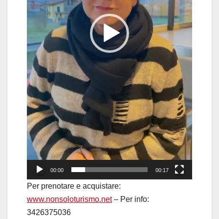
00:00
00:17
Per prenotare e acquistare:
www.nonsoloturismo.net
– Per info:
3426375036