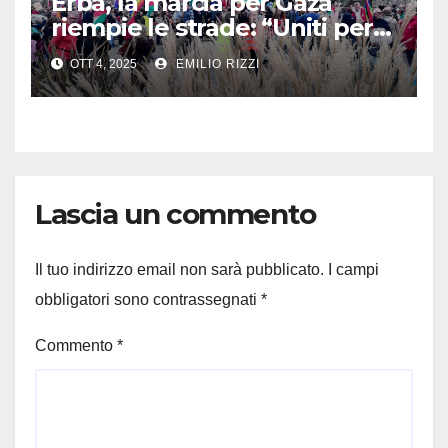
Erba, la marcia per Gaza
riempie le strade: “Uniti per
la pace, senza odio né
OTT 4, 2025
EMILIO RIZZI
violenza”
Lascia un commento
Il tuo indirizzo email non sarà pubblicato.
I campi
obbligatori sono contrassegnati
*
Commento
*