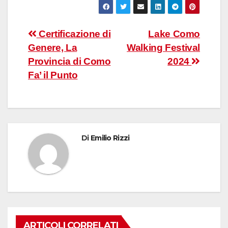
Navigazione
Certificazione di
Lake Como
Genere, La
Walking Festival
articoli
Provincia di Como
2024
Fa’ il Punto
Di
Emilio Rizzi
ARTICOLI CORRELATI