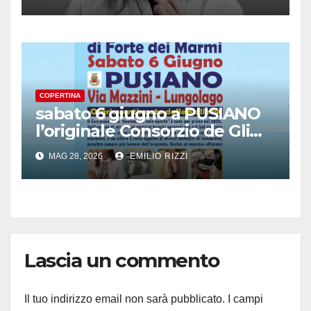
COPERTINA
sabato 6 giugno a PUSIANO
l’originale Consorzio de Gli
Ambulanti di Forte dei
MAG 28, 2026
EMILIO RIZZI
Marmi®
Lascia un commento
Il tuo indirizzo email non sarà pubblicato.
I campi