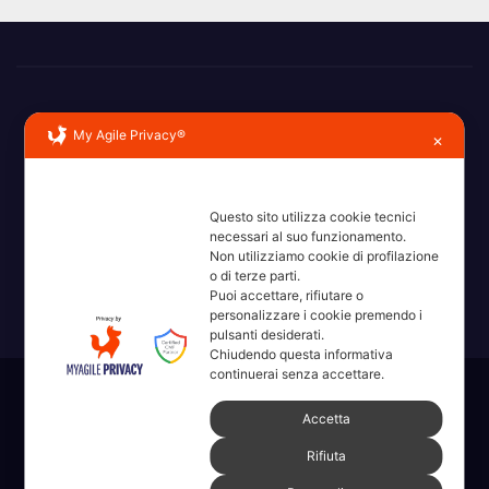
My Agile Privacy®
✕
Erba, Brianza, Lario: raccontate con la serietà di chi non
Questo sito utilizza cookie tecnici
necessari al suo funzionamento.
ricorda la domanda.
Non utilizziamo cookie di profilazione
o di terze parti.
Puoi accettare, rifiutare o
personalizzare i cookie premendo i
pulsanti desiderati.
Chiudendo questa informativa
continuerai senza accettare.
Sviluppato con orgoglio da WordPress
|
Tema: News Way di
Accetta
Themeansar
.
Rifiuta
Home
Amministrative 2022 sdc
Articoli
Categorie
Chi Siamo