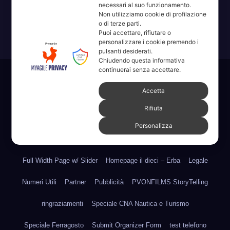
ricorda la domanda.
necessari al suo funzionamento.
Non utilizziamo cookie di profilazione
o di terze parti.
Puoi accettare, rifiutare o
personalizzare i cookie premendo i
pulsanti desiderati.
Chiudendo questa informativa
continuerai senza accettare.
Sviluppato con orgoglio da WordPress
|
Tema: News Way di
Accetta
Themeansar
.
Rifiuta
Home
Amministrative 2022 sdc
Articoli
Categorie
Chi Siamo
Personalizza
Contatti
Erba 2022
Fare, Vedere, Sentire
Full Width Page w/ Slider
Homepage il dieci – Erba
Legale
Numeri Utili
Partner
Pubblicità
PVONFILMS StoryTelling
ringraziamenti
Speciale CNA Nautica e Turismo
Speciale Ferragosto
Submit Organizer Form
test telefono