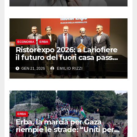
ECONOMIA
ERBA
Ristorexpo 2026: a Lariofiere
il futuro del fuori casa passa
dalla “normalità”
GEN 21, 2026
EMILIO RIZZI
ERBA
Erba, la marcia per Gaza
riempie le strade: “Uniti per