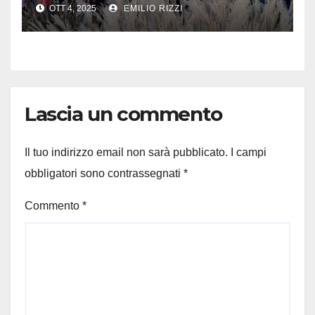
la pace, senza odio né
OTT 4, 2025
EMILIO RIZZI
violenza”
Lascia un commento
Il tuo indirizzo email non sarà pubblicato.
I campi
obbligatori sono contrassegnati
*
Commento
*