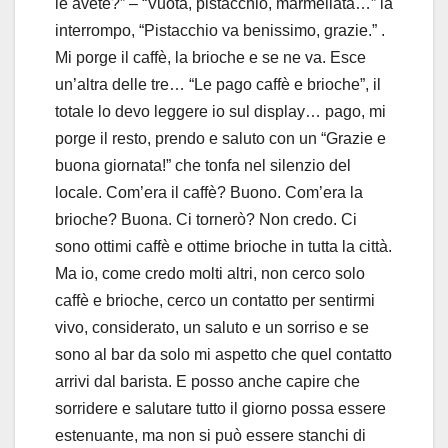
le avete?” – “Vuota, pistacchio, marmellata…” la
interrompo, “Pistacchio va benissimo, grazie.” .
Mi porge il caffè, la brioche e se ne va. Esce
un’altra delle tre… “Le pago caffè e brioche”, il
totale lo devo leggere io sul display… pago, mi
porge il resto, prendo e saluto con un “Grazie e
buona giornata!” che tonfa nel silenzio del
locale. Com’era il caffè? Buono. Com’era la
brioche? Buona. Ci tornerò? Non credo. Ci
sono ottimi caffè e ottime brioche in tutta la città.
Ma io, come credo molti altri, non cerco solo
caffè e brioche, cerco un contatto per sentirmi
vivo, considerato, un saluto e un sorriso e se
sono al bar da solo mi aspetto che quel contatto
arrivi dal barista. E posso anche capire che
sorridere e salutare tutto il giorno possa essere
estenuante, ma non si può essere stanchi di