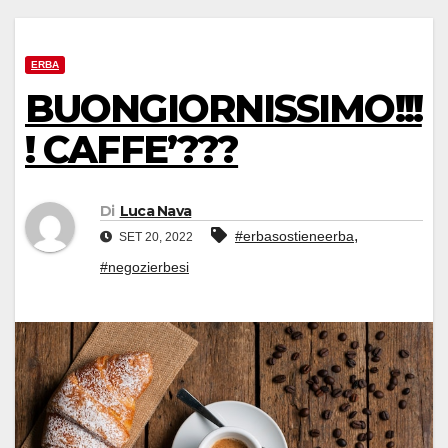
ERBA
BUONGIORNISSIMO!!!
! CAFFE’???
Di
Luca Nava
,
#erbasostieneerba
SET 20, 2022
#negozierbesi