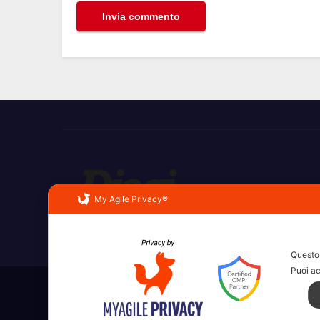
My Agile Privacy®
Erba, Brianza, Lario: raccontate con la serietà di c
Questo 
Puoi ac