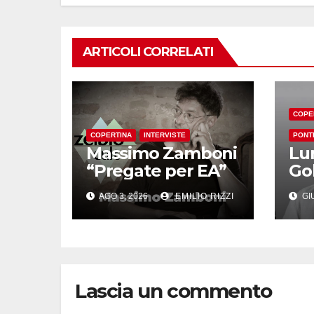
ARTICOLI CORRELATI
COPE
COPERTINA
INTERVISTE
PONT
Massimo Zamboni
Lu
“Pregate per EA”
Go
AGO 3, 2026
EMILIO RIZZI
GIU
Lascia un commento