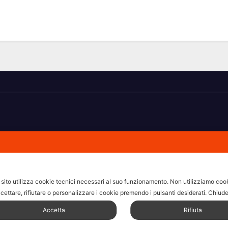
hi non ricorda la domanda.
sito utilizza cookie tecnici necessari al suo funzionamento.
Non utilizziamo cooki
cettare, rifiutare o personalizzare i cookie premendo i pulsanti desiderati.
Chiude
Accetta
Rifiuta
Home
Amministrative 2022 