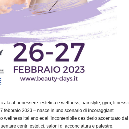
ata al benessere: estetica e wellness, hair style, gym, fitness 
 27 febbraio 2023 – nasce in uno
scenario
di
incoraggiant
i
to
wellness
italiano e
dal
l’incontenibile
desiderio
accentuato dal
quentare centri estetici
,
saloni di acconciatura
e palestre
.