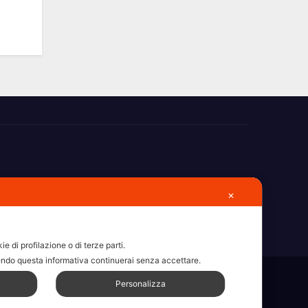
✕
e di profilazione o di terze parti.
ndo questa informativa continuerai senza accettare.
Personalizza
sdc
Articoli
Categorie
Chi Siamo
Contatti
Erba 2022