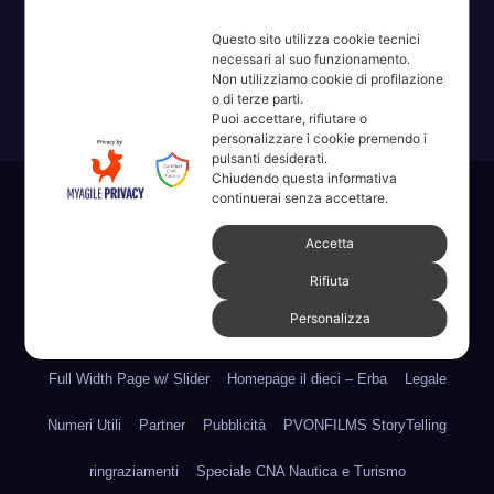
Erba, Brianza, Lario: raccontate con la serietà di chi non
Questo sito utilizza cookie tecnici
ricorda la domanda.
necessari al suo funzionamento.
Non utilizziamo cookie di profilazione
o di terze parti.
Puoi accettare, rifiutare o
personalizzare i cookie premendo i
pulsanti desiderati.
Chiudendo questa informativa
continuerai senza accettare.
Sviluppato con orgoglio da WordPress
|
Tema: News Way di
Themeansar
.
Accetta
Rifiuta
Home
Amministrative 2022 sdc
Articoli
Categorie
Chi Siamo
Personalizza
Contatti
Erba 2022
Fare, Vedere, Sentire
Full Width Page w/ Slider
Homepage il dieci – Erba
Legale
Numeri Utili
Partner
Pubblicità
PVONFILMS StoryTelling
ringraziamenti
Speciale CNA Nautica e Turismo