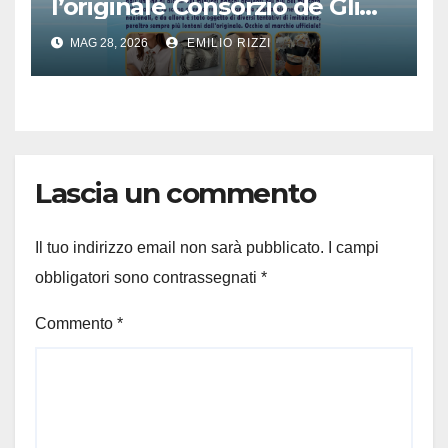
l’originale Consorzio de Gli
Ambulanti di Forte dei
MAG 28, 2026
EMILIO RIZZI
Marmi®
Lascia un commento
Il tuo indirizzo email non sarà pubblicato.
I campi
obbligatori sono contrassegnati
*
Commento
*