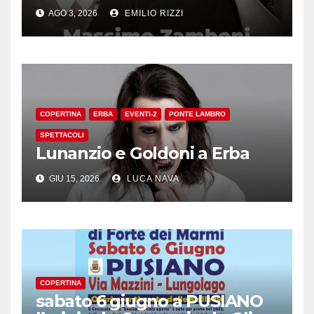
AGO 3, 2026
EMILIO RIZZI
COPERTINA
ERBA
EVENTI-2
PONTE LAMBRO
SPETTACOLI
Lunanzio e Goldoni a Erba
GIU 15, 2026
LUCA NAVA
COPERTINA
sabato 6 giugno a PUSIANO