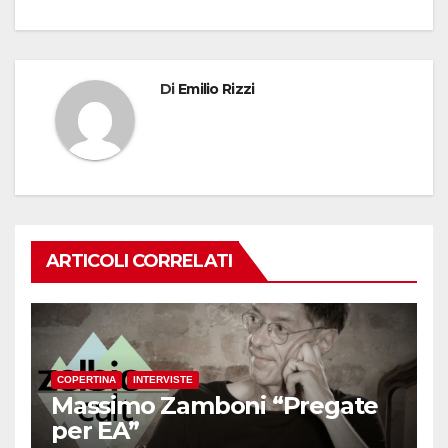
Di
Emilio Rizzi
ARTICOLI CORRELATI
COPERTINA
INTERVISTE
Massimo Zamboni “Pregate
per EA”