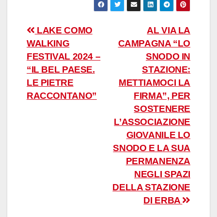
Navigazione
LAKE COMO
AL VIA LA
WALKING
CAMPAGNA “LO
articoli
FESTIVAL 2024 –
SNODO IN
“IL BEL PAESE.
STAZIONE:
LE PIETRE
METTIAMOCI LA
RACCONTANO”
FIRMA”, PER
SOSTENERE
L’ASSOCIAZIONE
GIOVANILE LO
SNODO E LA SUA
PERMANENZA
NEGLI SPAZI
DELLA STAZIONE
DI ERBA