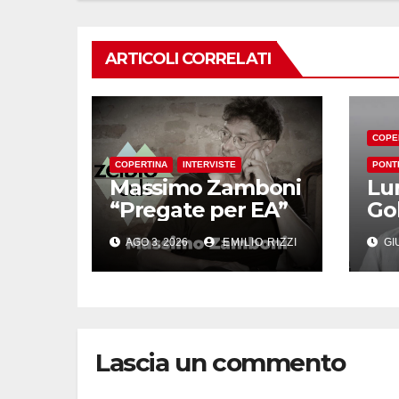
ARTICOLI CORRELATI
COPE
COPERTINA
INTERVISTE
PONT
Massimo Zamboni
Lu
“Pregate per EA”
Go
AGO 3, 2026
EMILIO RIZZI
GIU
Lascia un commento