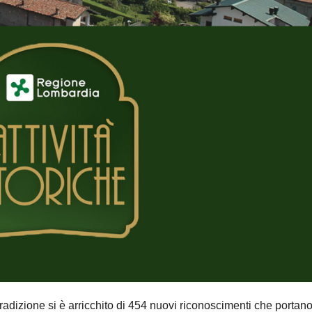
 tradizione si è arricchito di 454 nuovi riconoscimenti che portan