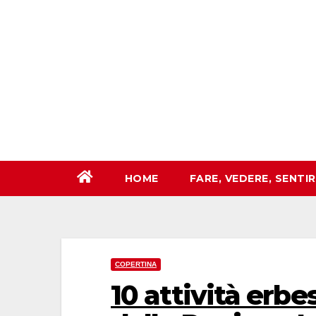
Salta
al
contenuto
HOME
FARE, VEDERE, SENTI
COPERTINA
10 attività erbe