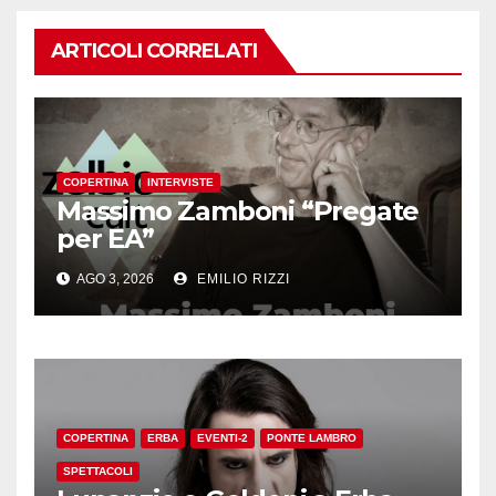
ARTICOLI CORRELATI
COPERTINA
INTERVISTE
Massimo Zamboni “Pregate
per EA”
AGO 3, 2026
EMILIO RIZZI
COPERTINA
ERBA
EVENTI-2
PONTE LAMBRO
SPETTACOLI