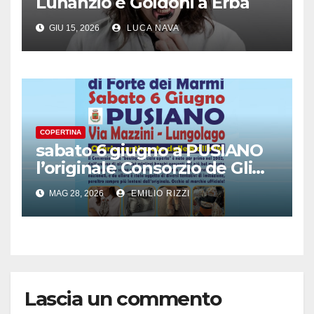
Lunanzio e Goldoni a Erba
GIU 15, 2026
LUCA NAVA
COPERTINA
sabato 6 giugno a PUSIANO
l’originale Consorzio de Gli
Ambulanti di Forte dei
MAG 28, 2026
EMILIO RIZZI
Marmi®
Lascia un commento