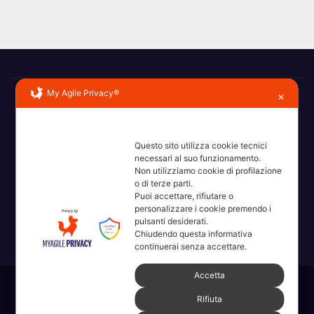
My Agile Privacy®
✕
Questo sito utilizza cookie tecnici
necessari al suo funzionamento.
Erba, Brianza, Lario: raccontate con la serietà di chi non
Non utilizziamo cookie di profilazione
o di terze parti.
ricorda la domanda.
Puoi accettare, rifiutare o
personalizzare i cookie premendo i
pulsanti desiderati.
Chiudendo questa informativa
continuerai senza accettare.
Accetta
Sviluppato con orgoglio da WordPress
|
Tema: News Way di
Rifiuta
Themeansar
.