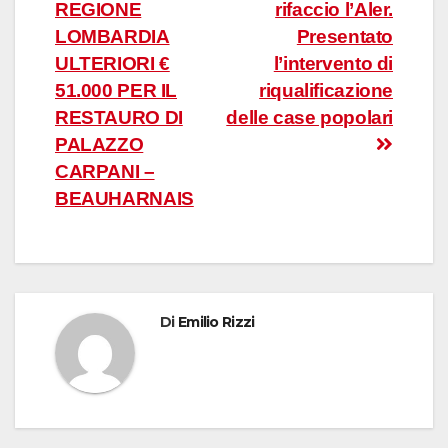
REGIONE
rifaccio l’Aler.
articoli
LOMBARDIA
Presentato
ULTERIORI €
l’intervento di
51.000 PER IL
riqualificazione
RESTAURO DI
delle case popolari
PALAZZO
CARPANI –
BEAUHARNAIS
Di
Emilio Rizzi