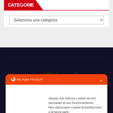
CATEGORIE
Categorie
My Agile Privacy®
✕
Erba, Brianza, Lario: raccontate con la serietà di chi non
Questo sito utilizza cookie tecnici
ricorda la domanda.
necessari al suo funzionamento.
Non utilizziamo cookie di profilazione
o di terze parti.