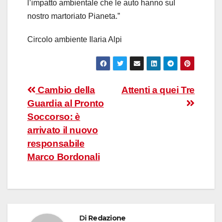
l’impatto ambientale che le auto hanno sul
nostro martoriato Pianeta.”
Circolo ambiente Ilaria Alpi
Navigazione
Cambio della
Attenti a quei Tre
Guardia al Pronto
articoli
Soccorso: è
arrivato il nuovo
responsabile
Marco Bordonali
Di
Redazione