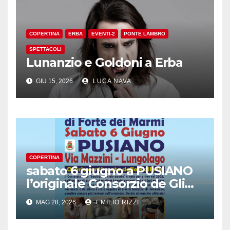
COPERTINA
ERBA
EVENTI-2
PONTE LAMBRO
SPETTACOLI
Lunanzio e Goldoni a Erba
GIU 15, 2026
LUCA NAVA
COPERTINA
sabato 6 giugno a PUSIANO
l’originale Consorzio de Gli
Ambulanti di Forte dei
MAG 28, 2026
EMILIO RIZZI
Marmi®