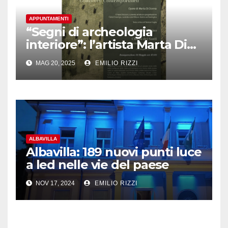
APPUNTAMENTI
“Segni di archeologia
interiore”: l’artista Marta Di
Donna espone a Como la sua
MAG 20, 2025
EMILIO RIZZI
Golasecca contemporanea
ALBAVILLA
Albavilla: 189 nuovi punti luce
a led nelle vie del paese
NOV 17, 2024
EMILIO RIZZI