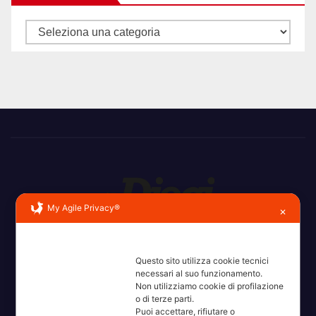
Categorie
My Agile Privacy®
✕
Erba, Brianza, Lario: raccontate con la serietà di chi non
ricorda la domanda.
Questo sito utilizza cookie tecnici
necessari al suo funzionamento.
Non utilizziamo cookie di profilazione
o di terze parti.
Puoi accettare, rifiutare o