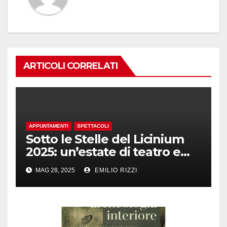
ARTICOLI CORRELATI
APPUNTAMENTI
SPETTACOLI
Sotto le Stelle del Licinium
2025: un’estate di teatro e
danza a Erba
MAG 28, 2025
EMILIO RIZZI