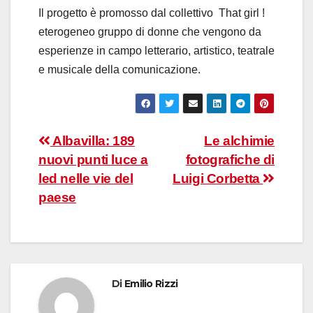
Il progetto è promosso dal collettivo That girl !
eterogeneo gruppo di donne che vengono da
esperienze in campo letterario, artistico, teatrale
e musicale della comunicazione.
Navigazione
Albavilla: 189
Le alchimie
nuovi punti luce a
fotografiche di
articoli
led nelle vie del
Luigi Corbetta
paese
Di
Emilio Rizzi