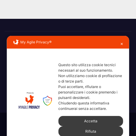
My Agile Privacy®
✕
Questo sito utilizza cookie tecnici
necessari al suo funzionamento.
Erba, Brianza, Lario: raccontate con la serietà di chi non
Non utilizziamo cookie di profilazione
ricorda la domanda.
o di terze parti.
Puoi accettare, rifiutare o
personalizzare i cookie premendo i
pulsanti desiderati.
Chiudendo questa informativa
continuerai senza accettare.
Accetta
Sviluppato con orgoglio da WordPress
|
Tema: News Way di
Rifiuta
Themeansar
.