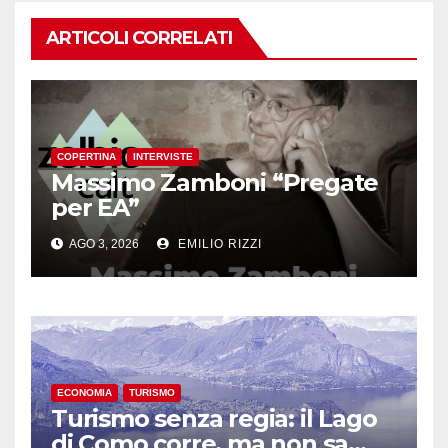
ARTICOLI CORRELATI
COPERTINA
INTERVISTE
Massimo Zamboni “Pregate
per EA”
AGO 3, 2026
EMILIO RIZZI
ECONOMIA
TURISMO
Turismo senza regia: il Lago
di Como corre, ma non sa