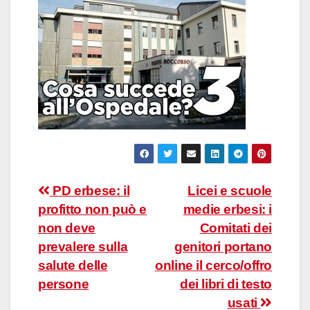
Navigazione
PD erbese: il
Licei e scuole
profitto non può e
medie erbesi: i
articoli
non deve
Comitati dei
prevalere sulla
genitori portano
salute delle
online il cerco/offro
persone
dei libri di testo
usati