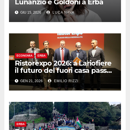
Lunanzio e Goldoni a Erba
GIU 15, 2026
LUCA NAVA
ECONOMIA
ERBA
Ristorexpo 2026: a Lariofiere
il futuro del fuori casa passa
dalla “normalità”
GEN 21, 2026
EMILIO RIZZI
ERBA