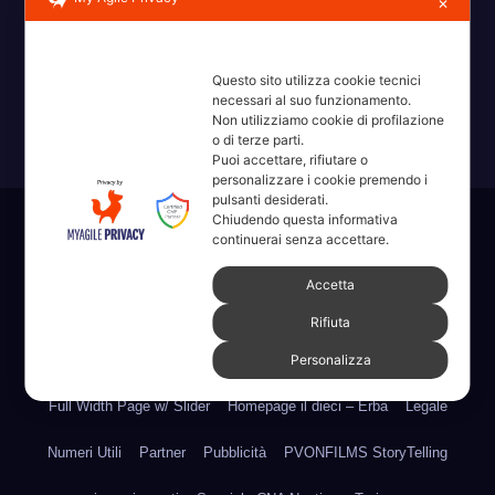
✕
Erba, Brianza, Lario: raccontate con la serietà di chi non
ricorda la domanda.
Questo sito utilizza cookie tecnici
necessari al suo funzionamento.
Non utilizziamo cookie di profilazione
o di terze parti.
Puoi accettare, rifiutare o
personalizzare i cookie premendo i
pulsanti desiderati.
Chiudendo questa informativa
Sviluppato con orgoglio da WordPress
|
Tema: News Way di
continuerai senza accettare.
Themeansar
.
Accetta
Home
Amministrative 2022 sdc
Articoli
Categorie
Chi Siamo
Rifiuta
Personalizza
Contatti
Erba 2022
Fare, Vedere, Sentire
Full Width Page w/ Slider
Homepage il dieci – Erba
Legale
Numeri Utili
Partner
Pubblicità
PVONFILMS StoryTelling