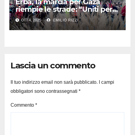
Erba, la marcia per Gaza
riempie le strade: “Uniti per
la pace, senza odio né
OTT 4, 2025
EMILIO RIZZI
violenza”
Lascia un commento
Il tuo indirizzo email non sarà pubblicato.
I campi
obbligatori sono contrassegnati
*
Commento
*