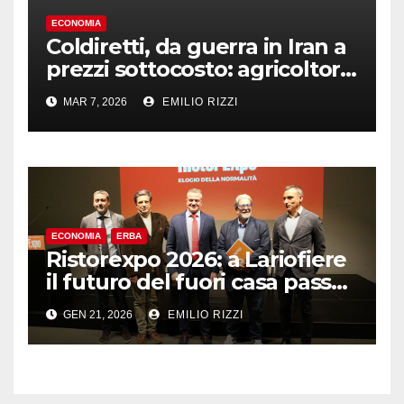
ECONOMIA
Coldiretti, da guerra in Iran a
prezzi sottocosto: agricoltori
in piazza per SOS campi in
MAR 7, 2026
EMILIO RIZZI
scacco
ECONOMIA
ERBA
Ristorexpo 2026: a Lariofiere
il futuro del fuori casa passa
dalla “normalità”
GEN 21, 2026
EMILIO RIZZI