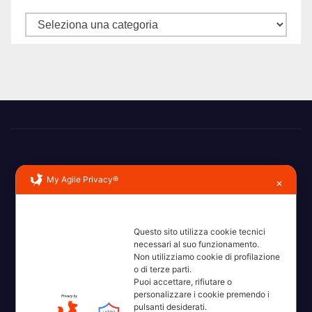
Categorie
My Agile Privacy®
✕
Erba, Brianza, Lario: raccontate con la serietà di chi non
Questo sito utilizza cookie tecnici
ricorda la domanda.
necessari al suo funzionamento.
Non utilizziamo cookie di profilazione
o di terze parti.
Puoi accettare, rifiutare o
personalizzare i cookie premendo i
pulsanti desiderati.