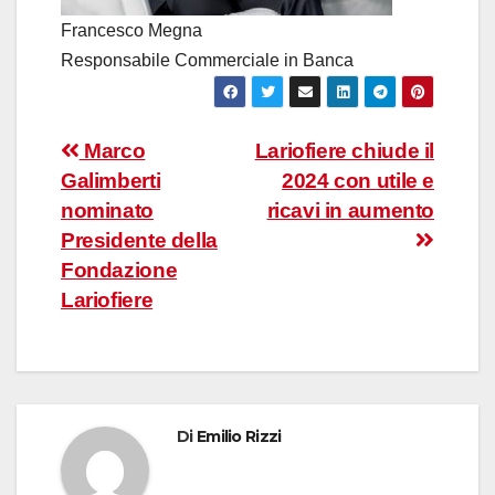
Francesco Megna
Responsabile Commerciale in Banca
Navigazione
Marco
Lariofiere chiude il
Galimberti
2024 con utile e
articoli
nominato
ricavi in aumento
Presidente della
Fondazione
Lariofiere
Di
Emilio Rizzi