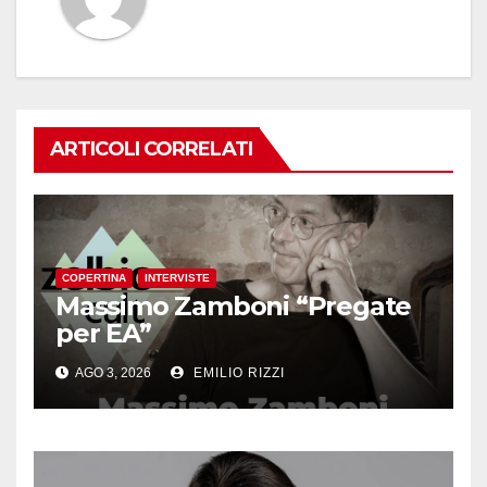
ARTICOLI CORRELATI
COPERTINA
INTERVISTE
Massimo Zamboni “Pregate
per EA”
AGO 3, 2026
EMILIO RIZZI