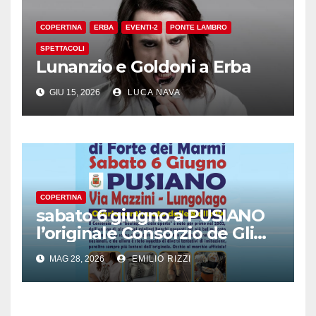
COPERTINA
ERBA
EVENTI-2
PONTE LAMBRO
SPETTACOLI
Lunanzio e Goldoni a Erba
GIU 15, 2026
LUCA NAVA
COPERTINA
sabato 6 giugno a PUSIANO
l’originale Consorzio de Gli
Ambulanti di Forte dei
MAG 28, 2026
EMILIO RIZZI
Marmi®