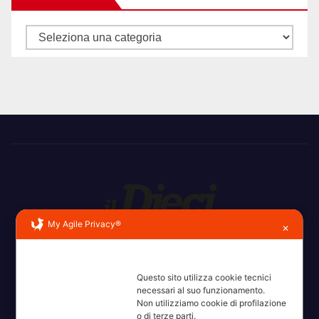
Categorie
My Agile Privacy®
✕
Erba, Brianza, Lario: raccontate con la serietà di chi non
ricorda la domanda.
Questo sito utilizza cookie tecnici
necessari al suo funzionamento.
Non utilizziamo cookie di profilazione
o di terze parti.