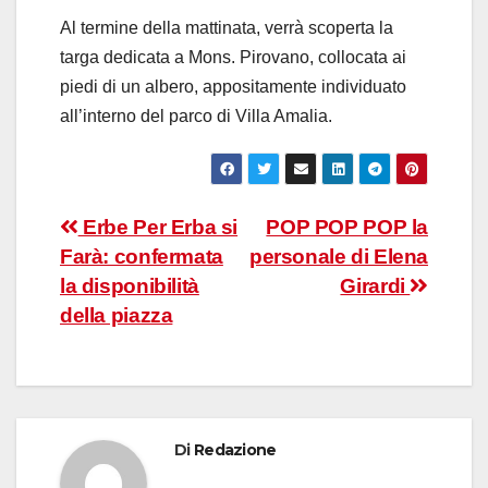
Al termine della mattinata, verrà scoperta la
targa dedicata a Mons. Pirovano, collocata ai
piedi di un albero, appositamente individuato
all’interno del parco di Villa Amalia.
Navigazione
Erbe Per Erba si
POP POP POP la
Farà: confermata
personale di Elena
articoli
la disponibilità
Girardi
della piazza
Di
Redazione