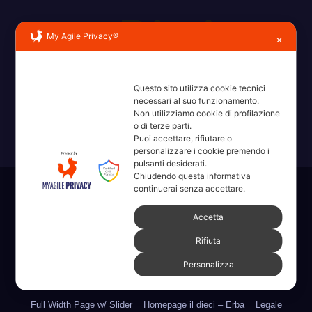
My Agile Privacy®
✕
Erba, Brianza, Lario: raccontate con la serietà di chi non
Questo sito utilizza cookie tecnici
ricorda la domanda.
necessari al suo funzionamento.
Non utilizziamo cookie di profilazione
o di terze parti.
Puoi accettare, rifiutare o
personalizzare i cookie premendo i
pulsanti desiderati.
Chiudendo questa informativa
continuerai senza accettare.
Sviluppato con orgoglio da WordPress
|
Tema: News Way di
Themeansar
.
Accetta
Rifiuta
Home
Amministrative 2022 sdc
Articoli
Categorie
Chi Siamo
Personalizza
Contatti
Erba 2022
Fare, Vedere, Sentire
Full Width Page w/ Slider
Homepage il dieci – Erba
Legale