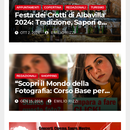
APPUNTAMENTI
COPERTINA
REDAZIONALI
TURISMO
Festa dei Crotti di Albavilla
2024: Tradizione, Sapori e
Divertimento nel Cuore della
OTT 2, 2024
EMILIO RIZZI
Brianza
REDAZIONALI
SHOPPING
“Scopri il Mondo della
Fotografia: Corso Base per
Aspiranti Fotografi”
GEN 15, 2024
EMILIO RIZZI