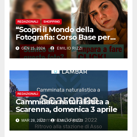
REDAZIONALI
SHOPPING
“Scopri il Mondo della
Fotografia: Corso Base per
Aspiranti Fotografi”
GEN 15, 2024
EMILIO RIZZI
REDAZIONALI
Camminata naturalistica a
Scarenna, domenica 3 aprile
MAR 28, 2022
EMILIO RIZZI