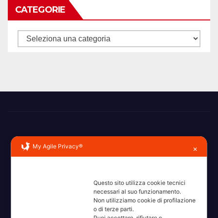
CATEGORIE
Categorie
My Agile Privacy®
✕
Erba, Brianza, Lario: raccontate con la serietà di chi non
Questo sito utilizza cookie tecnici
ricorda la domanda.
necessari al suo funzionamento.
Non utilizziamo cookie di profilazione
o di terze parti.
Puoi accettare, rifiutare o