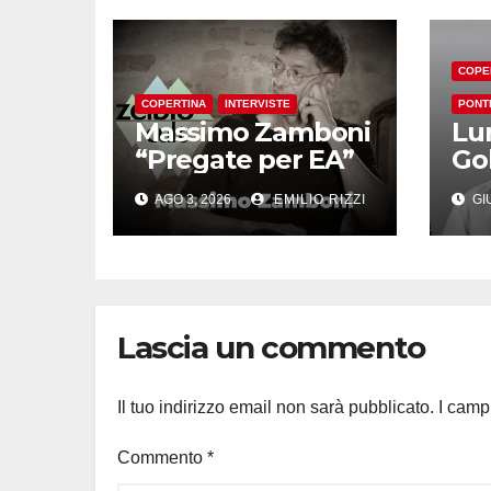
COPE
COPERTINA
INTERVISTE
PONT
Massimo Zamboni
Lu
“Pregate per EA”
Go
AGO 3, 2026
EMILIO RIZZI
GIU
Lascia un commento
Il tuo indirizzo email non sarà pubblicato.
I camp
Commento
*