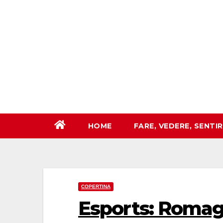
Salta
al
contenuto
HOME
FARE, VEDERE, SENTI
COPERTINA
Esports: Romagn